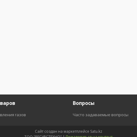
оваров
Вопросы
вления газов
Часто задаваемые вопросы
Сайт создан на маркетплейсе
Satu.kz
ТОО "РЕСУРСТЕХНО" |
Пожаловаться на контент