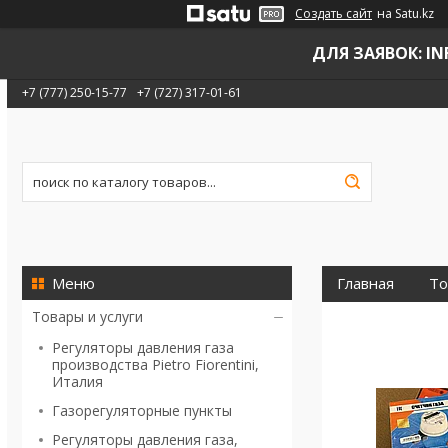
Создать сайт
на Satu.kz
ДЛЯ ЗАЯВОК: INF
+7 (777) 250-15-77
+7 (727) 317-01-61
Главная
То
Товары и услуги
Регуляторы давления газа
производства Pietro Fiorentini,
Италия
Газорегуляторные пункты
Регуляторы давления газа,