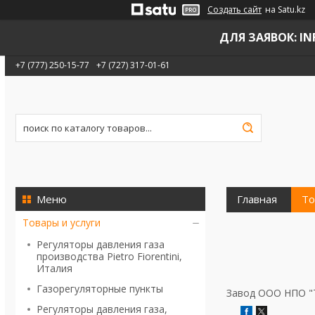
Создать сайт
на Satu.kz
ДЛЯ ЗАЯВОК: INF
+7 (777) 250-15-77
+7 (727) 317-01-61
Главная
То
Товары и услуги
Регуляторы давления газа
производства Pietro Fiorentini,
Италия
Газорегуляторные пункты
Завод ООО НПО "
Регуляторы давления газа,