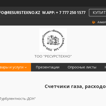
O@RESURSTEXNO.KZ W.APP: + 7 777 250 1577
КУПИТ
Алмат
ТОО "РЕСУРСТЕХНО"
вары и услуги
Презентации
Опросные листы
Счетчики газа, расход
Турбулентность-ДОН"