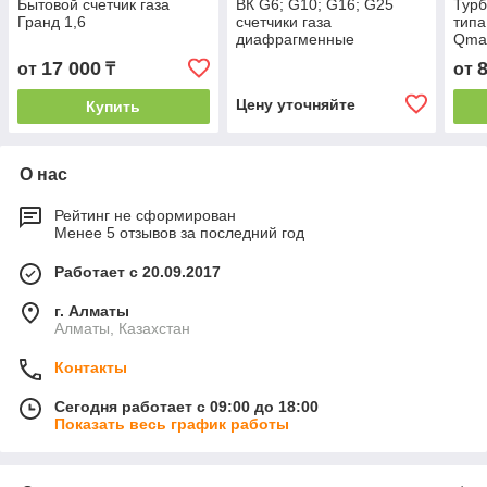
Бытовой счетчик газа
ВК G6; G10; G16; G25
Турб
Гранд 1,6
счетчики газа
типа
диафрагменные
Qmax
Ду=
17 000
от
₸
от
Цену уточняйте
Купить
О нас
Рейтинг не сформирован
Менее 5 отзывов за последний год
Работает с 20.09.2017
г. Алматы
Алматы, Казахстан
Контакты
Сегодня работает с 09:00 до 18:00
Показать весь график работы