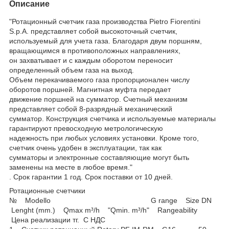
Описание
"Ротационный счетчик газа производства Pietro Fiorentini
S.p.A. представляет собой высокоточный счетчик,
используемый для учета газа. Благодаря двум поршням,
вращающимся в противоположных направлениях,
он захватывает и с каждым оборотом переносит
определенный объем газа на выход.
Объем перекачиваемого газа пропорционален числу
оборотов поршней. Магнитная муфта передает
движение поршней на сумматор. Счетный механизм
представляет собой 8-разрядный механический
сумматор. Конструкция счетчика и используемые материалы
гарантируют превосходную метрологическую
надежность при любых условиях установки. Кроме того,
счетчик очень удобен в эксплуатации, так как
сумматоры и электронные составляющие могут быть
заменены на месте в любое время."
. Срок гарантии 1 год. Срок поставки от 10 дней.
Ротационные счетчики
№ Modello G range Size DN
Lenght (mm.) Qmax m³/h "Qmin. m³/h" Rangeability
Цена реализации тг. С НДС