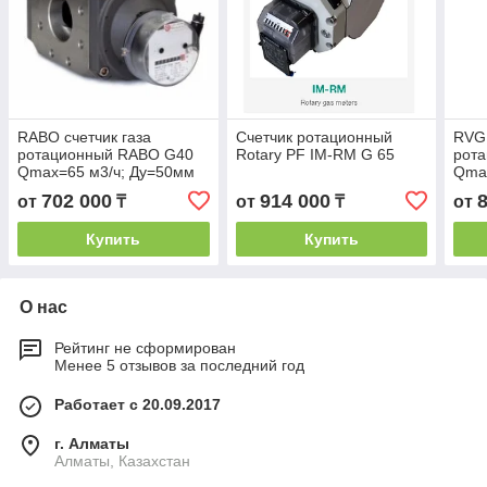
RABO счетчик газа
Счетчик ротационный
RVG 
ротационный RABO G40
Rotary PF IM-RM G 65
рот
Qmax=65 м3/ч; Ду=50мм
Qma
702 000
914 000
от
₸
от
₸
от
Купить
Купить
О нас
Рейтинг не сформирован
Менее 5 отзывов за последний год
Работает с 20.09.2017
г. Алматы
Алматы, Казахстан