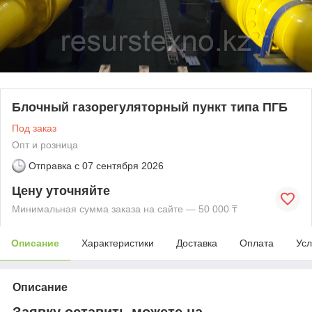
Блочный газорегуляторный пункт типа ПГБ
Под заказ
Опт и розница
Отправка с
07 сентября 2026
Цену уточняйте
Минимальная сумма заказа на сайте — 50 000 ₸
Описание
Характеристики
Доставка
Оплата
Усл
Описание
Заявку оставить можете на