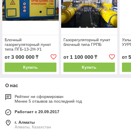
Блочный
Газорегуляторный пункт
Узлы
газорегуляторный пункт
блочный типа ГРПБ
УУР
типа ПГБ-13-2Н-У1
3 000 000
1 100 000
от
₸
от
₸
от
Купить
Купить
О нас
Рейтинг не сформирован
Менее 5 отзывов за последний год
Работает с 20.09.2017
г. Алматы
Алматы, Казахстан