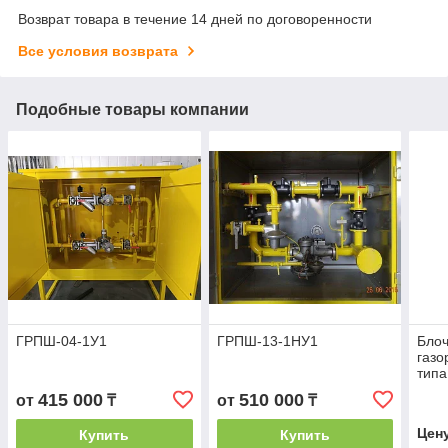
Возврат товара в течение 14 дней по договоренности
Все условия возврата
Подобные товары компании
ГРПШ-04-1У1
ГРПШ-13-1НУ1
Бло
газо
типа
415 000
510 000
от
₸
от
₸
Цен
Купить
Купить