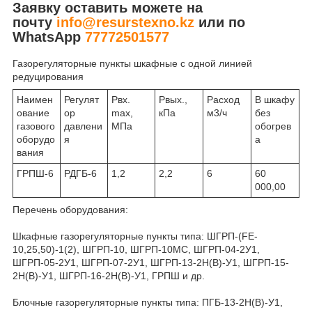
Заявку оставить можете на
почту
info@resurstexno.kz
или по
WhatsApp
77772501577
Газорегуляторные пункты шкафные с одной линией
редуцирования
Наимен
Регулят
Рвх.
Рвых.,
Расход
В шкафу
ование
ор
max,
кПа
м3/ч
без
газового
давлени
МПа
обогрев
оборудо
я
а
вания
ГРПШ-6
РДГБ-6
1,2
2,2
6
60
000,00
Перечень оборудования:
Шкафные газорегуляторные пункты типа: ШГРП-(FE-
10,25,50)-1(2), ШГРП-10, ШГРП-10МС, ШГРП-04-2У1,
ШГРП-05-2У1, ШГРП-07-2У1, ШГРП-13-2Н(В)-У1, ШГРП-15-
2Н(В)-У1, ШГРП-16-2Н(В)-У1, ГРПШ и др.
Блочные газорегуляторные пункты типа: ПГБ-13-2Н(В)-У1,