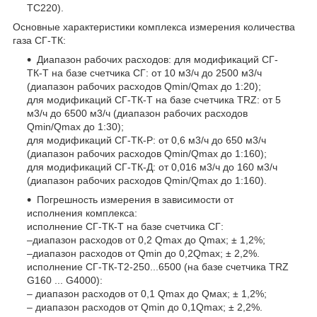
ТС220).
Основные характеристики комплекса измерения количества
газа СГ-ТК:
Диапазон рабочих расходов: для модификаций СГ-
ТК-Т на базе счетчика СГ: от 10 м
3
/ч до 2500 м
3
/ч
(диапазон рабочих расходов Qmin/Qmax до 1:20);
для модификаций СГ-ТК-Т на базе счетчика TRZ: от 5
м
3
/ч до 6500 м
3
/ч (диапазон рабочих расходов
Qmin/Qmax до 1:30);
для модификаций СГ-ТК-Р: от 0,6 м
3
/ч до 650 м
3
/ч
(диапазон рабочих расходов Qmin/Qmax до 1:160);
для модификаций СГ-ТК-Д: от 0,016 м
3
/ч до 160 м
3
/ч
(диапазон рабочих расходов Qmin/Qmax до 1:160).
Погрешность измерения в зависимости от
исполнения комплекса:
исполнение СГ-ТК-Т на базе счетчика СГ:
–диапазон расходов от 0,2 Qmax до Qmax; ± 1,2%;
–диапазон расходов от Qmin до 0,2Qmax; ± 2,2%.
исполнение СГ-ТК-Т2-250...6500 (на базе счетчика TRZ
G160 ... G4000):
– диапазон расходов от 0,1 Qmax до Qмах; ± 1,2%;
– диапазон расходов от Qmin до 0,1Qmax; ± 2,2%.