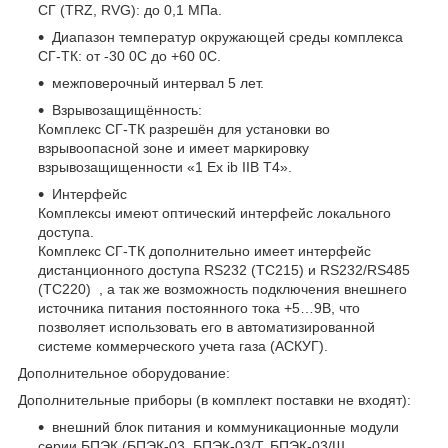
СГ (TRZ, RVG): до 0,1 МПа.
Диапазон температур окружающей среды комплекса
СГ-ТК: от -30
0
С до +60
0
С.
межповерочный интервал 5 лет.
Взрывозащищённость:
Комплекс СГ-ТК разрешён для установки во
взрывоопасной зоне и имеет маркировку
взрывозащищенности «1 Ex ib IIB T4».
Интерфейс
Комплексы имеют оптический интерфейс локального
доступа.
Комплекс СГ-ТК дополнительно имеет интерфейс
дистанционного доступа RS232 (ТС215) и RS232/RS485
(ТС220) , а так же возможность подключения внешнего
источника питания постоянного тока +5…9В, что
позволяет использовать его в автоматизированной
системе коммерческого учета газа (АСКУГ).
Дополнительное оборудование:
Дополнительные приборы (в комплект поставки не входят):
внешний блок питания и коммуникационные модули
серии БПЭК (БПЭК-03, БПЭК-03/Т, БПЭК-03/Ш,