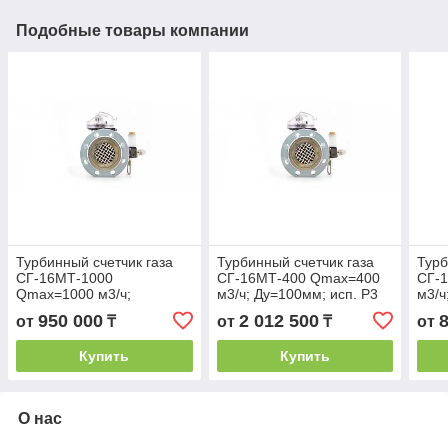
Подобные товары компании
Турбинный счетчик газа
Турбинный счетчик газа
Турб
СГ-16МТ-1000
СГ-16МТ-400 Qmax=400
СГ-
Qmax=1000 м3/ч;
м3/ч; Ду=100мм; исп. Р3
м3/ч
Ду=150мм; исп. Р3
950 000
2 012 500
от
₸
от
₸
от
Купить
Купить
О нас