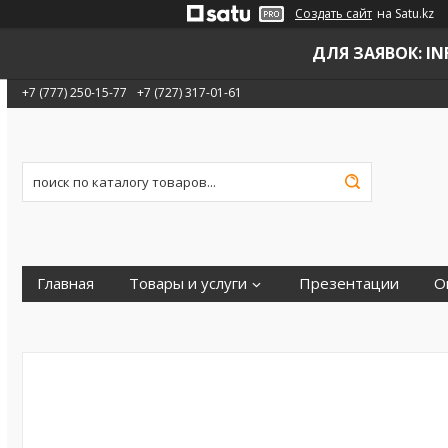
Создать сайт
на Satu.kz
ДЛЯ ЗАЯВОК: INF
+7 (777) 250-15-77
+7 (727) 317-01-61
Главная
Товары и услуги
Презентации
О