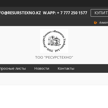
O@RESURSTEXNO.KZ W.APP: + 7 777 250 1577
КУПИТ
Алмат
ТОО "РЕСУРСТЕХНО"
просные листы
Новости
Контакты